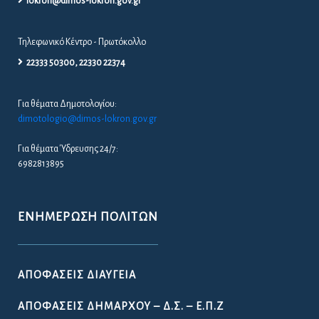
lokron@dimos-lokron.gov.gr
Τηλεφωνικό Κέντρο - Πρωτόκολλο
22333 50300, 22330 22374
Για θέματα Δημοτολογίου:
dimotologio@dimos-lokron.gov.gr
Για θέματα Ύδρευσης 24/7:
6982813895
ΕΝΗΜΈΡΩΣΗ ΠΟΛΙΤΏΝ
ΑΠΟΦΆΣΕΙΣ ΔΙΑΎΓΕΙΑ
ΑΠΟΦΆΣΕΙΣ ΔΗΜΆΡΧΟΥ – Δ.Σ. – Ε.Π.Ζ