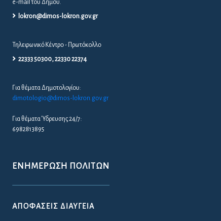
e-mail του Δήμου.
lokron@dimos-lokron.gov.gr
Τηλεφωνικό Κέντρο - Πρωτόκολλο
22333 50300, 22330 22374
Για θέματα Δημοτολογίου:
dimotologio@dimos-lokron.gov.gr
Για θέματα Ύδρευσης 24/7:
6982813895
ΕΝΗΜΈΡΩΣΗ ΠΟΛΙΤΏΝ
ΑΠΟΦΆΣΕΙΣ ΔΙΑΎΓΕΙΑ