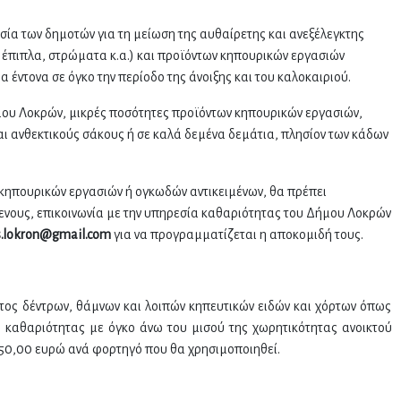
σία των δημοτών για τη μείωση της αυθαίρετης και ανεξέλεγκτης
πιπλα, στρώματα κ.α.) και προϊόντων κηπουρικών εργασιών
ρα έντονα σε όγκο την περίοδο της άνοιξης και του καλοκαιριού.
ου Λοκρών, μικρές ποσότητες προϊόντων κηπουρικών εργασιών,
αι ανθεκτικούς σάκους ή σε καλά δεμένα δεμάτια, πλησίον των κάδων
κηπουρικών εργασιών ή ογκωδών αντικειμένων, θα πρέπει
ενους, επικοινωνία με την υπηρεσία καθαριότητας του Δήμου Λοκρών
s.lokron@gmail.com
για να προγραμματίζεται η αποκομιδή τους.
ος δέντρων, θάμνων και λοιπών κηπευτικών ειδών και χόρτων όπως
μού καθαριότητας με όγκο άνω του μισού της χωρητικότητας ανοικτού
50,00 ευρώ ανά φορτηγό που θα χρησιμοποιηθεί.