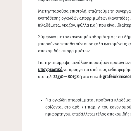
Με την παρούσα επιστολή, επιζητούμε τη συνεργα
εναπόθεσης ογκωδών απορριμμάτων (καναπέδες, έ
(κλαδέματα, γκαζόν, φύλλα κ.α.) που είναι ιδιαίτε
Σύμφωνα με τον κανονισμό καθαριότητας του Δήμ
μπορούν να τοποθετούνται σε καλά κλεισμένους κ
αποκομιδής απορριμμάτων.
Για την απόρριψη μεγάλων ποσοτήτων προϊόντων 
υποχρεωτικά
να προηγείται από τους ενδιαφερόμ
στο τηλ:
22330 – 80158
ή στο email:
grafeiokiniseo
Για ογκώδη απορρίμματα, προϊόντα κλαδέματ
ορίζονται στο αρθ. 3.1 παρ. γ. του κανονισ
ημιφορτηγού, επιβάλλεται τέλος αποκομιδής 