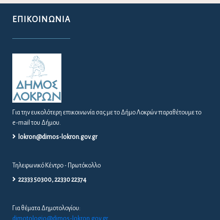
ΕΠΙΚΟΙΝΩΝΊΑ
Για την ευκολότερη επικοινωνία σας με το Δήμο Λοκρών παραθέτουμε το
e-mail του Δήμου.
lokron@dimos-lokron.gov.gr
Τηλεφωνικό Κέντρο - Πρωτόκολλο
22333 50300, 22330 22374
Για θέματα Δημοτολογίου:
dimotologio@dimos-lokron.gov.gr