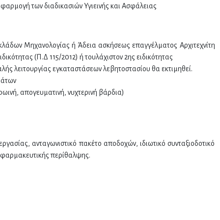
εφαρμογή των διαδικασιών Υγιεινής και Ασφάλειας
ή) κλάδων Μηχανολογίας ή Άδεια ασκήσεως επαγγέλματος Αρχιτεχνίτη
ικότητας (Π.Δ 115/2012) ή τουλάχιστον 2ης ειδικότητας
αλής λειτουργίας εγκαταστάσεων λεβητοστασίου θα εκτιμηθεί.
μάτων
ρωινή, απογευματινή, νυχτερινή βάρδια)
εργασίας, ανταγωνιστικό πακέτο αποδοχών, ιδιωτικό συνταξιοδοτικό
ροφαρμακευτικής περίθαλψης.