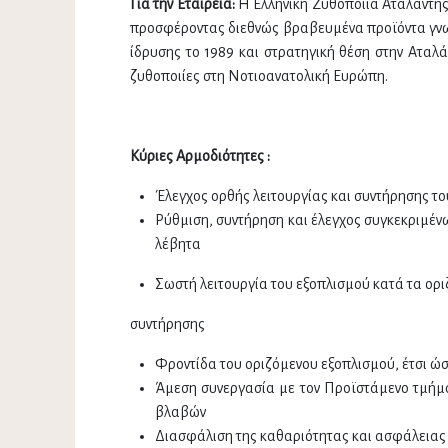
Για την Εταιρεία:
Η Ελληνική Ζυθοποιία Αταλάντης 
προσφέροντας διεθνώς βραβευμένα προϊόντα γνωσ
ίδρυσης το 1989 και στρατηγική θέση στην Αταλ
ζυθοποιίες στη Νοτιοανατολική Ευρώπη.
Κύριες Αρμοδιότητες :
Έλεγχος ορθής λειτουργίας και συντήρησης τ
Ρύθμιση, συντήρηση και έλεγχος συγκεκριμένω
λέβητα
Σωστή λειτουργία του εξοπλισμού κατά τα ορι
συντήρησης
Φροντίδα του οριζόμενου εξοπλισμού, έτσι ώ
Άμεση συνεργασία με τον Προϊστάμενο τμήματ
βλαβών
Διασφάλιση της καθαριότητας και ασφάλειας