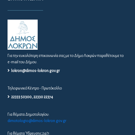
Για την ευκολότερη επικοινωνία σας με το Δήμο Λοκρών παραθέτουμε το
e-mail του Δήμου.
lokron@dimos-lokron.gov.gr
Τηλεφωνικό Κέντρο - Πρωτόκολλο
22333 50300, 22330 22374
Για θέματα Δημοτολογίου:
dimotologio@dimos-lokron.gov.gr
Για θέματα Ύδρευσης 24/7: