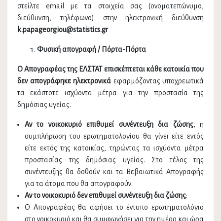
στείλτε email με τα στοιχεία σας (ονοματεπώνυμο,
διεύθυνση, τηλέφωνο) στην ηλεκτρονική διεύθυνση
k.
papageorgiou@
statistics.
gr
Φυσική απογραφή / Πόρτα-Πόρτα
Ο Απογραφέας της ΕΛΣΤΑΤ επισκέπτεται κάθε κατοικία που
δεν απογράφηκε ηλεκτρονικά
εφαρμόζοντας υποχρεωτικά
τα εκάστοτε ισχύοντα μέτρα για την προστασία της
δημόσιας υγείας.
Αν το νοικοκυριό επιθυμεί συνέντευξη δια ζώσης
, η
συμπλήρωση του ερωτηματολογίου θα γίνει είτε εντός
είτε εκτός της κατοικίας, τηρώντας τα ισχύοντα μέτρα
προστασίας της δημόσιας υγείας. Στο τέλος της
συνέντευξης θα δοθούν και τα Βεβαιωτικά Απογραφής
για τα άτομα που θα απογραφούν.
Αν το νοικοκυριό δεν επιθυμεί συνέντευξη δια ζώσης
:
Ο Απογραφέας θα αφήσει το έντυπο ερωτηματολόγιο
στο νοικοκυριό και θα συμφωνήσει για την ημέρα και ώρα