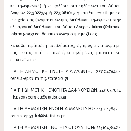
και τηλεφωνικά) ή να καλέστε στα τηλέφωνα του Δήμου
Λοκρών
2233022374 ή 2233081015
ή στείλτε email με τα
στοιχεία σας (ονοματεπώνυμο, διεύθυνση, τηλέφωνο) στην
ηλεκτρονική διεύθυνση του Δήμου Λοκρών
lokron@dimos-
lokron.gov.gr
και θα επικοινωνήσουμε μαζί σας.
Σε κάθε περίπτωση προβλήματος, ως προς την απογραφή
σας, εκτός από τα ανωτέρω τηλέφωνα, μπορείτε να
επικοινωνείτε:
ΓΙΑ ΤΗ ΔΗΜΟΤΙΚΗ ΕΝΟΤΗΤΑ ΑΤΑΛΑΝΤΗΣ: 2231047842 -
census-ep.53_m.m@statistics.gr
ΓΙΑ ΤΗ ΔΗΜΟΤΙΚΗ ΕΝΟΤΗΤΑ ΔΑΦΝΟΥΣΙΩΝ: 2231047842
- k.papageorgiou@statistics.gr
ΓΙΑ ΤΗ ΔΗΜΟΤΙΚΗ ΕΝΟΤΗΤΑ ΜΑΛΕΣΙΝΗΣ: 2231047842 -
census-ep.53_k.d@statistics.gr
ΓΙΑ ΤΗ ΔΗΜΟΤΙΚΗ ΕΝΟΤΗΤΑ ΟΠΟΥΝΤΙΩΝ: 2231047842 -