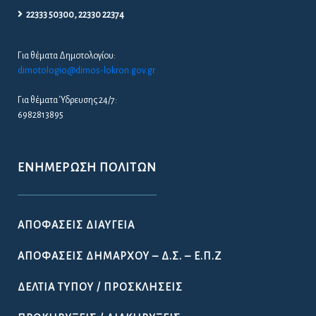
22333 50300, 22330 22374
Για θέματα Δημοτολογίου:
dimotologio@dimos-lokron.gov.gr
Για θέματα Ύδρευσης 24/7:
6982813895
ΕΝΗΜΈΡΩΣΗ ΠΟΛΙΤΏΝ
ΑΠΟΦΆΣΕΙΣ ΔΙΑΎΓΕΙΑ
ΑΠΟΦΆΣΕΙΣ ΔΗΜΆΡΧΟΥ – Δ.Σ. – Ε.Π.Ζ
ΔΕΛΤΊΑ ΤΎΠΟΥ / ΠΡΟΣΚΛΉΣΕΙΣ