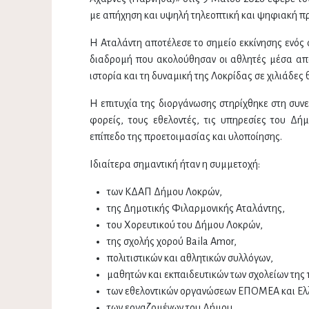
με απήχηση και υψηλή τηλεοπτική και ψηφιακή π
Η Αταλάντη αποτέλεσε το σημείο εκκίνησης ενός 
διαδρομή που ακολούθησαν οι αθλητές μέσα από 
ιστορία και τη δυναμική της Λοκρίδας σε χιλιάδες 
Η επιτυχία της διοργάνωσης στηρίχθηκε στη συν
φορείς, τους εθελοντές, τις υπηρεσίες του Δή
επίπεδο της προετοιμασίας και υλοποίησης.
Ιδιαίτερα σημαντική ήταν η συμμετοχή:
των ΚΔΑΠ Δήμου Λοκρών,
της Δημοτικής Φιλαρμονικής Αταλάντης,
του Χορευτικού του Δήμου Λοκρών,
της σχολής χορού Baila Amor,
πολιτιστικών και αθλητικών συλλόγων,
μαθητών και εκπαιδευτικών των σχολείων της 
των εθελοντικών οργανώσεων ΕΠΟΜΕΑ και Ελ
των εργαζομένων του Δήμου.