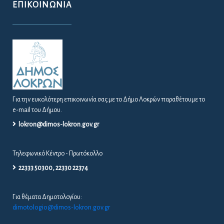
ΕΠΙΚΟΙΝΩΝΊΑ
Για την ευκολότερη επικοινωνία σας με το Δήμο Λοκρών παραθέτουμε το
e-mail του Δήμου.
lokron@dimos-lokron.gov.gr
Τηλεφωνικό Κέντρο - Πρωτόκολλο
22333 50300, 22330 22374
Για θέματα Δημοτολογίου:
dimotologio@dimos-lokron.gov.gr