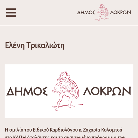
Ελένη Τρικαλιώτη
Η ομιλία του Ειδικού Καρδιολόγου κ. Ζαχαρία Κολομτσά
στο ΚΑΠΗ Αταλάντης και το ανανεωμένο πρόγραμμα των