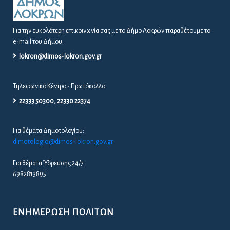
Για την ευκολότερη επικοινωνία σας με το Δήμο Λοκρών παραθέτουμε το
e-mail του Δήμου.
lokron@dimos-lokron.gov.gr
Τηλεφωνικό Κέντρο - Πρωτόκολλο
22333 50300, 22330 22374
Για θέματα Δημοτολογίου:
dimotologio@dimos-lokron.gov.gr
Για θέματα Ύδρευσης 24/7:
6982813895
ΕΝΗΜΈΡΩΣΗ ΠΟΛΙΤΏΝ