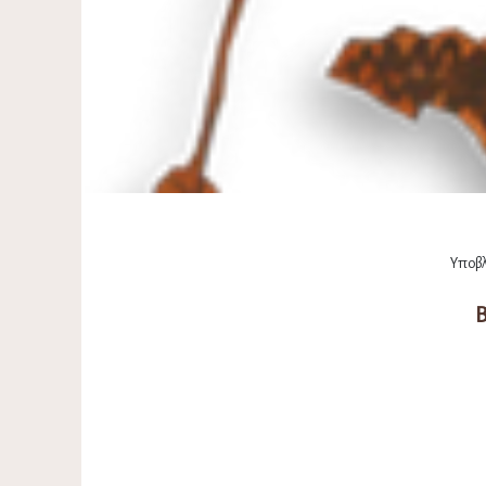
Υποβλ
B