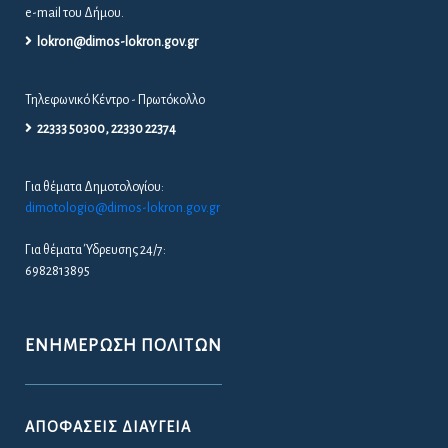
e-mail του Δήμου.
lokron@dimos-lokron.gov.gr
Τηλεφωνικό Κέντρο - Πρωτόκολλο
22333 50300, 22330 22374
Για θέματα Δημοτολογίου:
dimotologio@dimos-lokron.gov.gr
Για θέματα Ύδρευσης 24/7:
6982813895
ΕΝΗΜΈΡΩΣΗ ΠΟΛΙΤΏΝ
ΑΠΟΦΆΣΕΙΣ ΔΙΑΎΓΕΙΑ