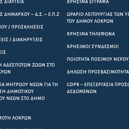
Σ ΔΙΑΎΓΕΙΑ
ΧΡΉΣΙΜΑ ΈΓΓΡΑΦΑ
 ΔΗΜΆΡΧΟΥ – Δ.Σ. – Ε.Π.Ζ
ΩΡΆΡΙΟ ΛΕΙΤΟΥΡΓΊΑΣ ΤΩΝ 
ΤΟΥ ΔΉΜΟΥ ΛΟΚΡΏΝ
ΠΟΥ / ΠΡΟΣΚΛΉΣΕΙΣ
ΧΡΉΣΙΜΑ ΤΗΛΈΦΩΝΑ
ΕΙΣ / ΔΙΑΚΗΡΎΞΕΙΣ
ΧΡΉΣΙΜΟΙ ΣΎΝΔΕΣΜΟΙ
ΕΙΣ
ΠΟΙΌΤΗΤΑ ΠΌΣΙΜΟΥ ΝΕΡΟΎ
Ή ΑΔΈΣΠΟΤΩΝ ΖΏΩΝ ΣΤΟ
ΚΡΏΝ
ΔΉΛΩΣΗ ΠΡΟΣΒΑΣΙΜΌΤΗΤ
ΊΑ ΜΗΤΡΏΟΥ ΝΈΩΝ ΓΙΑ ΤΗ
GDPR – ΕΠΕΞΕΡΓΑΣΙΑ ΠΡΟ
ΣΗ ΔΗΜΟΤΙΚΟΎ
ΔΕΔΟΜΕΝΩΝ
ΟΥ ΝΈΩΝ ΣΤΟ ΔΉΜΟ
ΜΌΤΗ ΛΟΚΡΏΝ