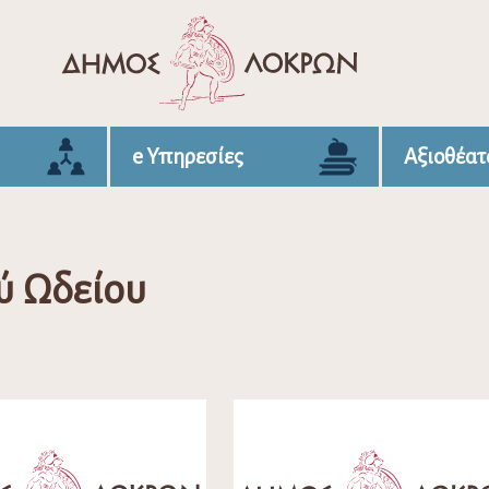
e Υπηρεσίες
Αξιοθέατ
ύ Ωδείου