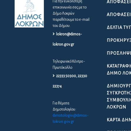
Για την ευκολότερη
ΑΠΟΦΆΣΕΙ
επικοινωνία σας με το
Δήμο Λοκρών
ΑΠΟΦΆΣΕΙΣ
παραθέτουμε το e-mail
του Δήμου.
ΔΕΛΤΊΑ ΤΎ
lokron@dimos-
ΠΡΟΚΗΡΎΞ
lokron.gov.gr
ΠΡΟΣΛΉΨ
Τηλεφωνικό Κέντρο -
ΚΑΤΑΓΡΑΦ
Πρωτόκολλο
ΔΉΜΟ ΛΟ
22333 50300, 22330
ΔΗΜΙΟΥΡΓ
22374
ΣΥΓΚΡΌΤΗ
ΣΥΜΒΟΥΛΊ
Για θέματα
ΛΟΚΡΏΝ
Δημοτολογίου:
dimotologio@dimos-
ΚΆΡΤΑ ΔΗ
lokron.gov.gr