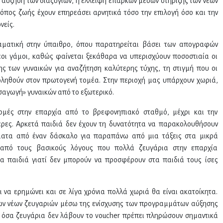
ή αύξηση των διαζυγίων, η έλλειψη επαρκών μέσων στήριξης των νέων
ρόπος ζωής έχουν επηρεάσει αρνητικά τόσο την επιλογή όσο και την
νείς.
ραματική στην ύπαιθρο, όπου παρατηρείται βάσει των απογραφών
οι γάμοι, καθώς φαίνεται ξεκάθαρα να υπερισχύουν ποσοστιαία οι
ης των γυναικών για αναζήτηση καλύτερης τύχης, τη στιγμή που οι
ληθούν στον πρωτογενή τομέα. Στην περιοχή μας υπάρχουν χωριά,
ισαγωγή» γυναικών από το εξωτερικό.
 δομές στην επαρχία από το βρεφονηπιακό σταθμό, μέχρι και την
ρες. Αρκετά παιδιά δεν έχουν τη δυνατότητα να παρακολουθήσουν
ατα από έναν δάσκαλο για παραπάνω από μια τάξεις στα μικρά
ι από τους βασικούς λόγους που πολλά ζευγάρια στην επαρχία
α παιδιά γιατί δεν μπορούν να προσφέρουν στα παιδιά τους ίσες
ι να ερημώνει και σε λίγα χρόνια πολλά χωριά θα είναι ακατοίκητα.
των νέων ζευγαριών μέσω της ενίσχυσης των προγραμμάτων αύξησης
όσα ζευγάρια δεν λάβουν τo voucher πρέπει πληρώσουν σημαντικά