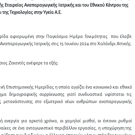
ς Εταιρείας Αναπαραγωγικής Ιατρικής και του Εθνικού Κέντρου της
 της Τεχνολογίας στην Υγεία Α.Ε.
ερίδα αφιερωμένη στην Παγκόσμια Ημέρα Γονιμότητας που έλαβε
Αναπαραγωγικής Ιατρικής στις 15 Ιουνίου 2024 στο Χαλάνδρι Αττικής.
ιος Ζεκεντές ανέφερε τα εξής:
ή Επιστημονικής Ημερίδας η οποία αγγίζει ένα κοινωνικό και εθνικό
μα δημογραφικής συρρίκνωσης γιατί συνδυαστικά υφίσταται τις
της μετανάστευσης στο εξωτερικό νέων ανθρώπων αναπαραγωγικής
 ανεργία για αρκετά χρόνια, οι χαμηλοί μισθοί, οι έντονοι ρυθμοί
υναίκες σε ένα ανταγωνιστικό περιβάλλον εργασίας, η υποχώρηση της