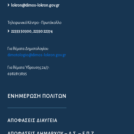
lokron@dimos-lokron.gov.gr
Τηλεφωνικό Κέντρο - Πρωτόκολλο
22333 50300, 22330 22374
Για θέματα Δημοτολογίου:
dimotologio@dimos-lokron.gov.gr
Για θέματα Ύδρευσης 24/7:
6982813895
ΕΝΗΜΈΡΩΣΗ ΠΟΛΙΤΏΝ
ΑΠΟΦΆΣΕΙΣ ΔΙΑΎΓΕΙΑ
ΑΠΟΦΆΣΕΙΣ ΔΗΜΆΡΧΟΥ – Δ.Σ. – Ε.Π.Ζ