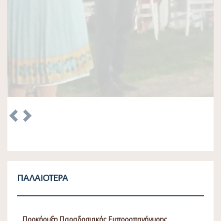
ΠΑΛΑΙΌΤΕΡΑ
Προκήρυξη Παραδοσιακής Εμποροπανήγυρης
Αταλάντης 2026
Δε, 22/06/2026 - 09:25
Κάρτα Δημότη Λοκρών
Τρ, 07/04/2026 - 09:45
Λειτουργία Πλατφόρμας Συμμετοχής ΥΠΕΝ Τοπικού
Πολεοδομικού Σχεδίου (Τ.Π.Σ.) Δήμου Λοκρών (ΔΕ