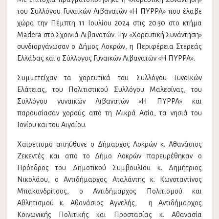
του Συλλόγου Γυναικών Λιβανατών «Η ΠΥΡΡΑ» που έλαβε
χώρα την Πέμπτη 11 Ιουλίου 2024 στις 20:30 στο κτήμα
Madera στο Σχοινιά Λιβανατών. Την «Χορευτική Συνάντηση»
συνδιοργάνωσαν ο Δήμος Λοκρών, η Περιφέρεια Στερεάς
Ελλάδας και ο Σύλλογος Γυναικών Λιβανατών «Η ΠΥΡΡΑ».
Συμμετείχαν τα χορευτικά του Συλλόγου Γυναικών
Ελάτειας, του Πολιτιστικού Συλλόγου Μαλεσίνας, του
Συλλόγου γυναικών Λιβανατών «Η ΠΥΡΡΑ» και
παρουσίασαν χορούς από τη Μικρά Ασία, τα νησιά του
Ιονίου και του Αιγαίου.
Χαιρετισμό απηύθυνε ο Δήμαρχος Λοκρών κ. Αθανάσιος
Ζεκεντές και από το Δήμο Λοκρών παρευρέθηκαν ο
Πρόεδρος του Δημοτικού Συμβουλίου κ. Δημήτριος
Νικολάου, ο Αντιδήμαρχος Αταλάντης κ. Κωνσταντίνος
Μπακανδρίτσος, ο Αντιδήμαρχος Πολιτισμού και
Αθλητισμού κ. Αθανάσιος Αγγελής, η Αντιδήμαρχος
Κοινωνικής Πολιτικής και Προστασίας κ. Αθανασία