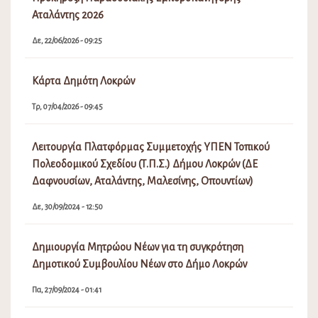
Δαφνουσίων, Αταλάντης, Μαλεσίνης, Οπουντίων)
Δε, 30/09/2024 - 12:50
Δημιουργία Μητρώου Νέων για τη συγκρότηση
Δημοτικού Συμβουλίου Νέων στο Δήμο Λοκρών
Πα, 27/09/2024 - 01:41
Δεσποζόμενα και Αδέσποτα Ζώα συντροφιάς
Δικαιώματα – Υποχρεώσεις
Τρ, 04/06/2024 - 10:01
Προσωρινοί πίνακες κατάταξης πωλητών Λαϊκών
Αγορών Δήμου Λοκρών
Σα, 04/02/2023 - 06:16