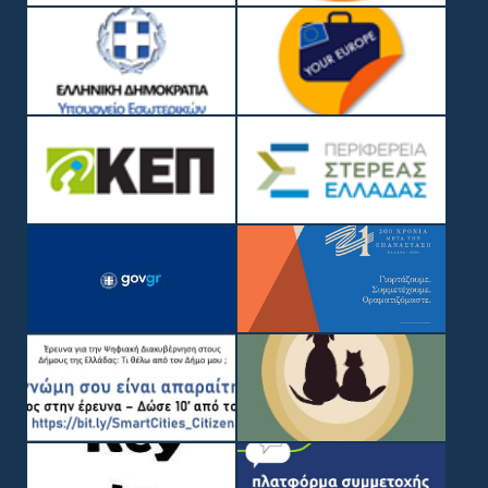
COPYRIGHT © 2019, ΔΉΜΟΣ ΛΟΚΡΏΝ
WEB DEVELOPMENT BY
EGRITOS GROUP
|
WEB DESIGN BY CIRCUS
DESIGN STUDIO