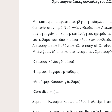
Χριστουγεννιάτικες
συναυλίες
του
ΔΩ
Με επιτυχία πραγματοποιήθηκε η εκδήλωση πο
Concert» στον Ιερό Ναό Αγίων Θεοδώρων Αταλάν
μας τη συγκίνηση και την κατάνυξη των ημερών τω
για κιθάρα και duo κιθάρα κλασικών συνθετών.
Λειτουργία των Καλάντων «Ceremony of Carols»,
Μπέντζαμιν Μπρίττεν, στο πνεύμα των Χριστουγέν
-Σταύρος Ξύνδας (κιθάρα)
-Γιώργος Παγκράτης (κιθάρα)
-Δημήτρης Κασούνης (κιθάρα)
-Coro divers(e)tà
Soprani I: Ελισάβετ Κουφοπούλου, Πολυτίμη Πα
Soprani II: Κωνσταντίνα Βρεττού, Βασιλεία Παπ