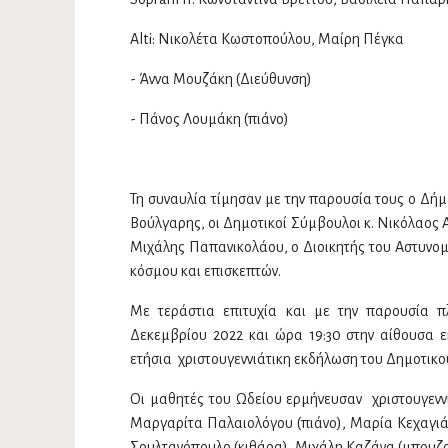
Alti: Νικολέτα Κωστοπούλου, Μαίρη Πέγκα
- Άννα Μουζάκη (Διεύθυνση)
- Πάνος Λουμάκη (πιάνο)
Τη συναυλία τίμησαν με την παρουσία τους ο Δήμ
Βούλγαρης, οι Δημοτικοί Σύμβουλοι κ. Νικόλαος Α
Μιχάλης Παπανικολάου, ο Διοικητής του Αστυνομ
κόσμου και επισκεπτών.
Με τεράστια επιτυχία και με την παρουσία π
Δεκεμβρίου 2022 και ώρα 19:30 στην αίθουσα 
ετήσια χριστουγεννιάτικη εκδήλωση του Δημοτικού
Οι μαθητές του Ωδείου ερμήνευσαν χριστουγεννι
Μαργαρίτα Παλαιολόγου (πιάνο), Μαρία Κεχαγιά 
Σουλτανόπουλο (κιθάρα), Μιχάλη Καζάνα (μπουζού