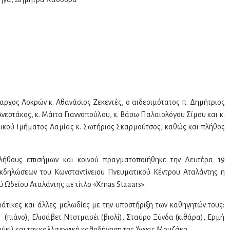
αρχος Λοκρών κ. Αθανάσιος Ζεκεντές, ο αιδεσιμότατος π. Δημήτριος
νεστάκος, κ. Μάιτα Γιαννοπούλου, κ. Βάσω Παλαιολόγου Σίμου και κ.
ικού Τμήματος Λαμίας κ. Σωτήριος Σκαρμούτσος, καθώς και πλήθος
λήθους επισήμων και κοινού πραγματοποιήθηκε την Δευτέρα 19
εκδηλώσεων του Κωνσταντίνειου Πνευματικού Κέντρου Αταλάντης η
 Ωδείου Αταλάντης με τίτλο «Xmas Staaars».
άτικες και άλλες μελωδίες με την υποστήριξη των καθηγητών τους:
(πιάνο), Ελισάβετ Ντοτμασέι (βιολί), Σταύρο Ξύνδα (κιθάρα), Ερμή
κι) και την καλλιτεχνική καθοδήγηση της Άννας Μουζάκη.