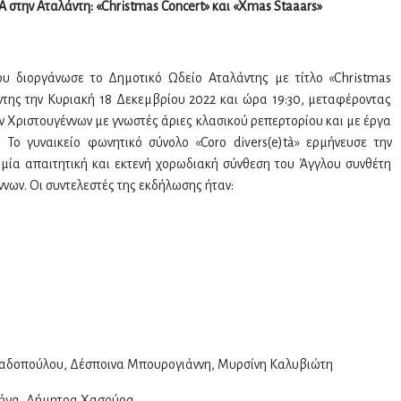
Α
στην
Αταλάντη
:
«Christmas Concert»
και
«Xmas Staaars»
υ διοργάνωσε το Δημοτικό Ωδείο Αταλάντης με τίτλο «Christmas
της την Κυριακή 18 Δεκεμβρίου 2022 και ώρα 19:30, μεταφέροντας
ν Χριστουγέννων με γνωστές άριες κλασικού ρεπερτορίου και με έργα
 Το γυναικείο φωνητικό σύνολο «Coro divers(e)tà» ερμήνευσε την
 μία απαιτητική και εκτενή χορωδιακή σύνθεση του Άγγλου συνθέτη
νων. Οι συντελεστές της εκδήλωσης ήταν:
παδοπούλου, Δέσποινα Μπουρογιάννη, Μυρσίνη Καλυβιώτη
αρήγα, Δήμητρα Χασούρα