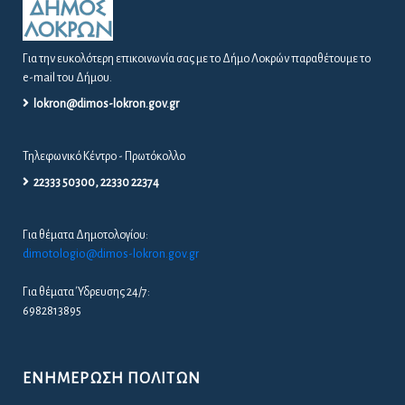
Για την ευκολότερη επικοινωνία σας με το Δήμο Λοκρών παραθέτουμε το
e-mail του Δήμου.
lokron@dimos-lokron.gov.gr
Τηλεφωνικό Κέντρο - Πρωτόκολλο
22333 50300, 22330 22374
Για θέματα Δημοτολογίου:
dimotologio@dimos-lokron.gov.gr
Για θέματα Ύδρευσης 24/7:
6982813895
ΕΝΗΜΈΡΩΣΗ ΠΟΛΙΤΏΝ