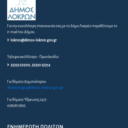
Για την ευκολότερη επικοινωνία σας με το Δήμο Λοκρών παραθέτουμε το
e-mail του Δήμου.
lokron@dimos-lokron.gov.gr
Τηλεφωνικό Κέντρο - Πρωτόκολλο
22333 50300, 22330 22374
Για θέματα Δημοτολογίου:
dimotologio@dimos-lokron.gov.gr
Για θέματα Ύδρευσης 24/7:
6982813895
ΕΝΗΜΈΡΩΣΗ ΠΟΛΙΤΏΝ