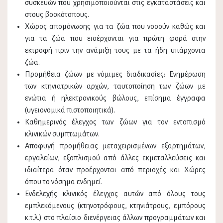
συσκευών που χρησιμοποιούνται στις εγκαταστάσεις και
στους βοσκότοπους.
Χώρος αποµόνωσης για τα ζώα που νοσούν καθώς και
για τα ζώα που εισέρχονται για πρώτη φορά στην
εκτροφή πριν την ανάμιξη τους µε τα ήδη υπάρχοντα
ζώα.
Προµήθεια ζώων µε νόµιµες διαδικασίες: Ενημέρωση
των κτηνιατρικών αρχών, ταυτοποίηση των ζώων µε
ενώτια ή ηλεκτρονικούς βώλους, επίσηµα έγγραφα
(υγειονοµικά πιστοποιητικά).
Καθηµερινός έλεγχος των ζώων για τον εντοπισµό
κλινικών συµπτωµάτων.
Αποφυγή προμήθειας μεταχειρισμένων εξαρτημάτων,
εργαλείων, εξοπλισμού από άλλες εκμεταλλεύσεις και
ιδιαίτερα όταν προέρχονται από περιοχές και Χώρες
όπου το νόσημα ενδημεί.
Ενδελεχής κλινικός έλεγχος αυτών από όλους τους
εμπλεκόμενους (κτηνοτρόφους, κτηνιάτρους, εμπόρους
κ.τ.λ.) στο πλαίσιο διενέργειας άλλων προγραμμάτων και