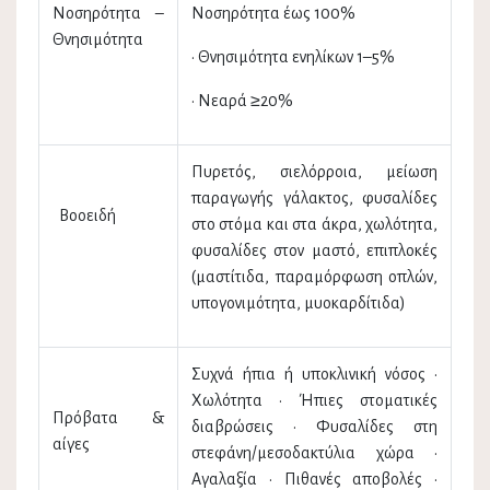
Νοσηρότητα –
Νοσηρότητα έως 100%
Θνησιμότητα
• Θνησιμότητα ενηλίκων 1–5%
• Νεαρά ≥20%
Πυρετός, σιελόρροια, μείωση
παραγωγής γάλακτος, φυσαλίδες
Βοοειδή
στο στόμα και στα άκρα, χωλότητα,
φυσαλίδες στον μαστό, επιπλοκές
(μαστίτιδα, παραμόρφωση οπλών,
υπογονιμότητα, μυοκαρδίτιδα)
Συχνά ήπια ή υποκλινική νόσος •
Χωλότητα • Ήπιες στοματικές
Πρόβατα &
διαβρώσεις • Φυσαλίδες στη
αίγες
στεφάνη/μεσοδακτύλια χώρα •
Αγαλαξία • Πιθανές αποβολές •