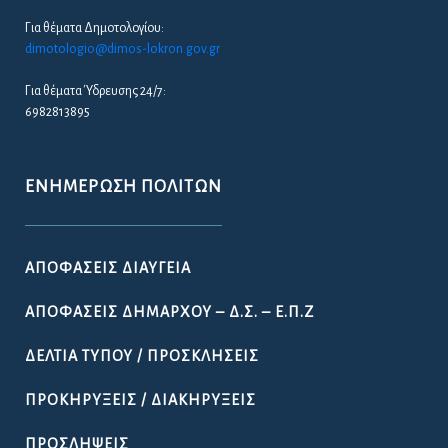
Για θέματα Δημοτολογίου:
dimotologio@dimos-lokron.gov.gr
Για θέματα Ύδρευσης 24/7:
6982813895
ΕΝΗΜΈΡΩΣΗ ΠΟΛΙΤΏΝ
ΑΠΟΦΆΣΕΙΣ ΔΙΑΎΓΕΙΑ
ΑΠΟΦΆΣΕΙΣ ΔΗΜΆΡΧΟΥ – Δ.Σ. – Ε.Π.Ζ
ΔΕΛΤΊΑ ΤΎΠΟΥ / ΠΡΟΣΚΛΉΣΕΙΣ
ΠΡΟΚΗΡΎΞΕΙΣ / ΔΙΑΚΗΡΎΞΕΙΣ
ΠΡΟΣΛΉΨΕΙΣ