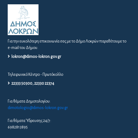
Για την ευκολότερη επικοινωνία σας με το Δήμο Λοκρών παραθέτουμε το
e-mail του Δήμου.
lokron@dimos-lokron.gov.gr
Τηλεφωνικό Κέντρο - Πρωτόκολλο
22333 50300, 22330 22374
Για θέματα Δημοτολογίου:
dimotologio@dimos-lokron.gov.gr
Για θέματα Ύδρευσης 24/7:
6982813895