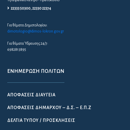
Τηλεφωνικό Κέντρο - Πρωτόκολλο
22333 50300, 22330 22374
Για θέματα Δημοτολογίου:
dimotologio@dimos-lokron.gov.gr
Για θέματα Ύδρευσης 24/7:
6982813895
ΕΝΗΜΈΡΩΣΗ ΠΟΛΙΤΏΝ
ΑΠΟΦΆΣΕΙΣ ΔΙΑΎΓΕΙΑ
ΑΠΟΦΆΣΕΙΣ ΔΗΜΆΡΧΟΥ – Δ.Σ. – Ε.Π.Ζ
ΔΕΛΤΊΑ ΤΎΠΟΥ / ΠΡΟΣΚΛΉΣΕΙΣ