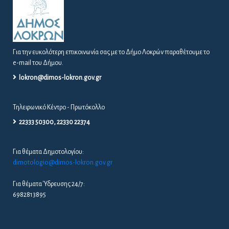
Για την ευκολότερη επικοινωνία σας με το Δήμο Λοκρών παραθέτουμε το
e-mail του Δήμου.
lokron@dimos-lokron.gov.gr
Τηλεφωνικό Κέντρο - Πρωτόκολλο
22333 50300, 22330 22374
Για θέματα Δημοτολογίου:
dimotologio@dimos-lokron.gov.gr
Για θέματα Ύδρευσης 24/7:
6982813895