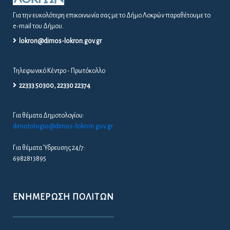
Για την ευκολότερη επικοινωνία σας με το Δήμο Λοκρών παραθέτουμε το
e-mail του Δήμου.
lokron@dimos-lokron.gov.gr
Τηλεφωνικό Κέντρο - Πρωτόκολλο
22333 50300, 22330 22374
Για θέματα Δημοτολογίου:
dimotologio@dimos-lokron.gov.gr
Για θέματα Ύδρευσης 24/7:
6982813895
ΕΝΗΜΈΡΩΣΗ ΠΟΛΙΤΏΝ