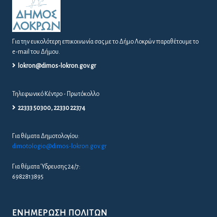
Για την ευκολότερη επικοινωνία σας με το Δήμο Λοκρών παραθέτουμε το
e-mail του Δήμου.
lokron@dimos-lokron.gov.gr
Τηλεφωνικό Κέντρο - Πρωτόκολλο
22333 50300, 22330 22374
Για θέματα Δημοτολογίου:
dimotologio@dimos-lokron.gov.gr
Για θέματα Ύδρευσης 24/7:
6982813895
ΕΝΗΜΈΡΩΣΗ ΠΟΛΙΤΏΝ