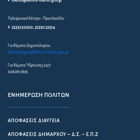
lokron@dimos-lokron.gov.gr
Τηλεφωνικό Κέντρο - Πρωτόκολλο
22333 50300, 22330 22374
Για θέματα Δημοτολογίου:
dimotologio@dimos-lokron.gov.gr
Για θέματα Ύδρευσης 24/7:
6982813895
ΕΝΗΜΈΡΩΣΗ ΠΟΛΙΤΏΝ
ΑΠΟΦΆΣΕΙΣ ΔΙΑΎΓΕΙΑ
ΑΠΟΦΆΣΕΙΣ ΔΗΜΆΡΧΟΥ – Δ.Σ. – Ε.Π.Ζ