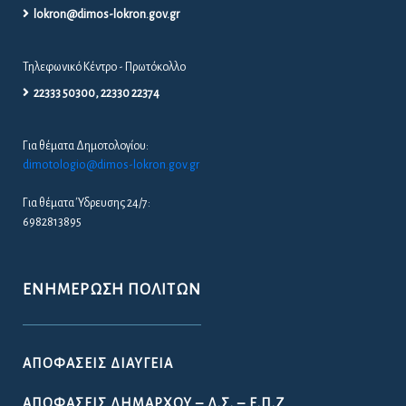
lokron@dimos-lokron.gov.gr
Τηλεφωνικό Κέντρο - Πρωτόκολλο
22333 50300, 22330 22374
Για θέματα Δημοτολογίου:
dimotologio@dimos-lokron.gov.gr
Για θέματα Ύδρευσης 24/7:
6982813895
ΕΝΗΜΈΡΩΣΗ ΠΟΛΙΤΏΝ
ΑΠΟΦΆΣΕΙΣ ΔΙΑΎΓΕΙΑ
ΑΠΟΦΆΣΕΙΣ ΔΗΜΆΡΧΟΥ – Δ.Σ. – Ε.Π.Ζ