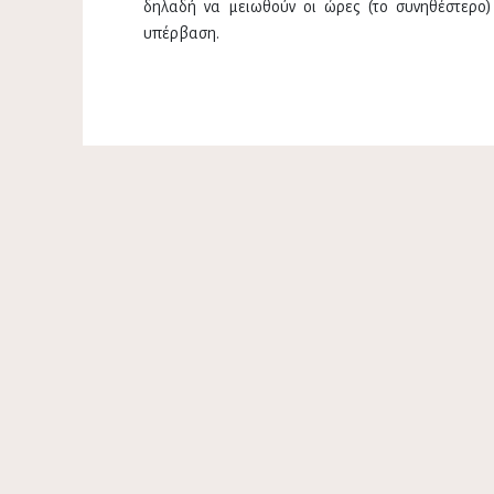
δηλαδή να μειωθούν οι ώρες (το συνηθέστερο)
υπέρβαση.