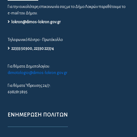
Για την ευκολότερη επικοινωνία σας με το Δήμο Λοκρών παραθέτουμε το
e-mail του Δήμου.
lokron@dimos-lokron.gov.gr
Τηλεφωνικό Κέντρο - Πρωτόκολλο
22333 50300, 22330 22374
Για θέματα Δημοτολογίου:
dimotologio@dimos-lokron.gov.gr
Για θέματα Ύδρευσης 24/7:
6982813895
ΕΝΗΜΈΡΩΣΗ ΠΟΛΙΤΏΝ