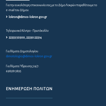
Για την ευκολότερη επικοινωνία σας με το Δήμο Λοκρών παραθέτουμε το
e-mail του Δήμου.
lokron@dimos-lokron.gov.gr
Τηλεφωνικό Κέντρο - Πρωτόκολλο
22333 50300, 22330 22374
Για θέματα Δημοτολογίου:
dimotologio@dimos-lokron.gov.gr
Για θέματα Ύδρευσης 24/7:
6982813895
ΕΝΗΜΈΡΩΣΗ ΠΟΛΙΤΏΝ