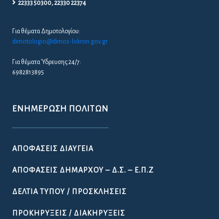
22333 50300, 22330 22374
Για θέματα Δημοτολογίου:
dimotologio@dimos-lokron.gov.gr
Για θέματα Ύδρευσης 24/7:
6982813895
ΕΝΗΜΈΡΩΣΗ ΠΟΛΙΤΏΝ
ΑΠΟΦΆΣΕΙΣ ΔΙΑΎΓΕΙΑ
ΑΠΟΦΆΣΕΙΣ ΔΗΜΆΡΧΟΥ – Δ.Σ. – Ε.Π.Ζ
ΔΕΛΤΊΑ ΤΎΠΟΥ / ΠΡΟΣΚΛΉΣΕΙΣ
ΠΡΟΚΗΡΎΞΕΙΣ / ΔΙΑΚΗΡΎΞΕΙΣ