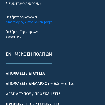
22333 50300, 22330 22374
Για θέματα Δημοτολογίου:
dimotologio@dimos-lokron.gov.gr
Για θέματα Ύδρευσης 24/7:
6982813895
ΕΝΗΜΈΡΩΣΗ ΠΟΛΙΤΏΝ
ΑΠΟΦΆΣΕΙΣ ΔΙΑΎΓΕΙΑ
ΑΠΟΦΆΣΕΙΣ ΔΗΜΆΡΧΟΥ – Δ.Σ. – Ε.Π.Ζ
ΔΕΛΤΊΑ ΤΎΠΟΥ / ΠΡΟΣΚΛΉΣΕΙΣ
ΠΡΟΚΗΡΎΞΕΙΣ / ΔΙΑΚΗΡΎΞΕΙΣ