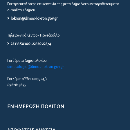
Για την ευκολότερη επικοινωνία σας με το Δήμο Λοκρών παραθέτουμε το
e-mail του Δήμου.
lokron@dimos-lokron.gov.gr
Τηλεφωνικό Κέντρο - Πρωτόκολλο
22333 50300, 22330 22374
Για θέματα Δημοτολογίου:
dimotologio@dimos-lokron.gov.gr
Για θέματα Ύδρευσης 24/7:
6982813895
ΕΝΗΜΈΡΩΣΗ ΠΟΛΙΤΏΝ