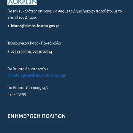
Για την ευκολότερη επικοινωνία σας με το Δήμο Λοκρών παραθέτουμε το
e-mail του Δήμου.
lokron@dimos-lokron.gov.gr
Τηλεφωνικό Κέντρο - Πρωτόκολλο
22333 50300, 22330 22374
Για θέματα Δημοτολογίου:
dimotologio@dimos-lokron.gov.gr
Για θέματα Ύδρευσης 24/7:
6982813895
ΕΝΗΜΈΡΩΣΗ ΠΟΛΙΤΏΝ