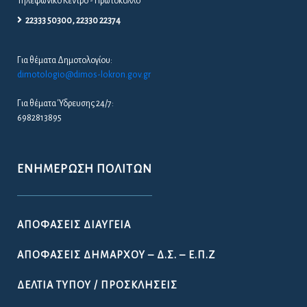
Τηλεφωνικό Κέντρο - Πρωτόκολλο
22333 50300, 22330 22374
Για θέματα Δημοτολογίου:
dimotologio@dimos-lokron.gov.gr
Για θέματα Ύδρευσης 24/7:
6982813895
ΕΝΗΜΈΡΩΣΗ ΠΟΛΙΤΏΝ
ΑΠΟΦΆΣΕΙΣ ΔΙΑΎΓΕΙΑ
ΑΠΟΦΆΣΕΙΣ ΔΗΜΆΡΧΟΥ – Δ.Σ. – Ε.Π.Ζ
ΔΕΛΤΊΑ ΤΎΠΟΥ / ΠΡΟΣΚΛΉΣΕΙΣ