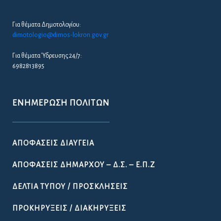
Για θέματα Δημοτολογίου:
dimotologio@dimos-lokron.gov.gr
Για θέματα Ύδρευσης 24/7:
6982813895
ΕΝΗΜΈΡΩΣΗ ΠΟΛΙΤΏΝ
ΑΠΟΦΆΣΕΙΣ ΔΙΑΎΓΕΙΑ
ΑΠΟΦΆΣΕΙΣ ΔΗΜΆΡΧΟΥ – Δ.Σ. – Ε.Π.Ζ
ΔΕΛΤΊΑ ΤΎΠΟΥ / ΠΡΟΣΚΛΉΣΕΙΣ
ΠΡΟΚΗΡΎΞΕΙΣ / ΔΙΑΚΗΡΎΞΕΙΣ