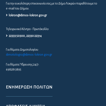
Για την ευκολότερη επικοινωνία σας με το Δήμο Λοκρών παραθέτουμε το
e-mail του Δήμου.
lokron@dimos-lokron.gov.gr
Τηλεφωνικό Κέντρο - Πρωτόκολλο
22333 50300, 22330 22374
Για θέματα Δημοτολογίου:
dimotologio@dimos-lokron.gov.gr
Για θέματα Ύδρευσης 24/7:
6982813895
ΕΝΗΜΈΡΩΣΗ ΠΟΛΙΤΏΝ