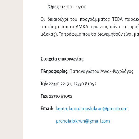
Ώρες :
14:00 - 15:00
Οι δικαιούχοι του προγράμματος ΤΕΒΑ παρακα
ταυτότητα και το ΑΜΚΑ τηρώντας πάντα τα προβ
μάσκας). Τα τρόφιμα που θα διανεμηθούν είναι μ
Στοιχεία επικοινωνίας
Πληροφορίες:
Παπαναγιώτου Άννα-Ψυχολόγος
Τηλ
:
22330 22191, 22330 81052
Fax:
22330 81052
Email:
kentrokoin.dimoslokron@gmail.com
,
pronoialokrwn@gmail.com