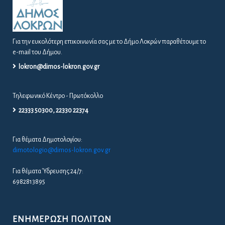
Για την ευκολότερη επικοινωνία σας με το Δήμο Λοκρών παραθέτουμε το
e-mail του Δήμου.
lokron@dimos-lokron.gov.gr
Τηλεφωνικό Κέντρο - Πρωτόκολλο
22333 50300, 22330 22374
Για θέματα Δημοτολογίου:
dimotologio@dimos-lokron.gov.gr
Για θέματα Ύδρευσης 24/7:
6982813895
ΕΝΗΜΈΡΩΣΗ ΠΟΛΙΤΏΝ