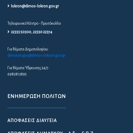
lokron@dimos-lokron.gov.gr
Τηλεφωνικό Κέντρο - Πρωτόκολλο
22333 50300, 22330 22374
Για θέματα Δημοτολογίου:
dimotologio@dimos-lokron.gov.gr
Για θέματα Ύδρευσης 24/7:
6982813895
ΕΝΗΜΈΡΩΣΗ ΠΟΛΙΤΏΝ
ΑΠΟΦΆΣΕΙΣ ΔΙΑΎΓΕΙΑ