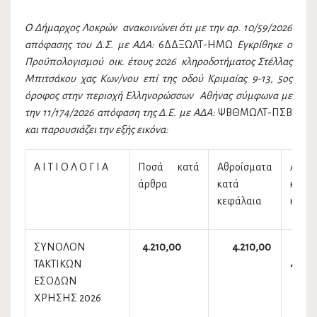
Ο Δήμαρχος Λοκρών ανακοινώνει ότι με την αρ. 10/59/2026
απόφασης του Δ.Σ. με ΑΔΑ:
6ΔΔΞΩΛΤ-ΗΜΩ
Εγκρίθηκε ο
Προϋπολογισμού οικ. έτους 2026 κληροδοτήματος Στέλλας
Μπιτσάκου χας Κων/νου επί της οδού Κριμαίας 9-13, 5ος
όροφος στην περιοχή Ελληνορώσσων Αθήνας
σύμφωνα με
την 11/174/2026 απόφαση της Δ.Ε. με ΑΔΑ:
ΨΒΘΜΩΛΤ-ΠΣΒ
και παρουσιάζει την εξής εικόνα:
Α Ι Τ Ι Ο Λ Ο Γ Ι Α
Ποσά κατά
Αθροίσματα
Αθρο
άρθρα
κατά
κατά
κεφάλαια
κατηγ
ΣΥΝΟΛΟΝ
4.210,00
4.210,00
ΤΑΚΤΙΚΩΝ
4.210
ΕΣΟΔΩΝ
ΧΡΗΣΗΣ 2026