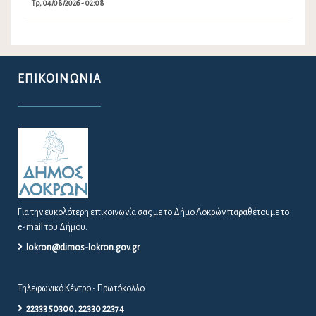
Τρ, 04/08/2026 - 02:08
ΕΠΙΚΟΙΝΩΝΊΑ
Για την ευκολότερη επικοινωνία σας με το Δήμο Λοκρών παραθέτουμε το
e-mail του Δήμου.
lokron@dimos-lokron.gov.gr
Τηλεφωνικό Κέντρο - Πρωτόκολλο
22333 50300, 22330 22374