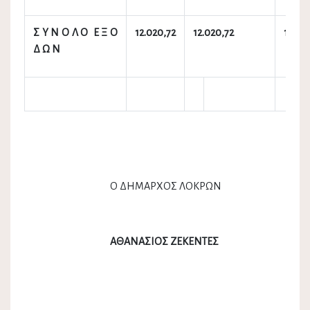
Σ Υ Ν Ο Λ Ο Ε Ξ Ο
12.020,72
12.020,72
12.02
Δ Ω Ν
Ο ΔΗΜΑΡΧΟΣ ΛΟΚΡΩΝ
ΑΘΑΝΑΣΙΟΣ ΖΕΚΕΝΤΕΣ