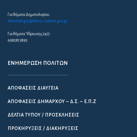
Για θέματα Δημοτολογίου:
dimotologio@dimos-lokron.gov.gr
Για θέματα Ύδρευσης 24/7:
6982813895
ΕΝΗΜΈΡΩΣΗ ΠΟΛΙΤΏΝ
ΑΠΟΦΆΣΕΙΣ ΔΙΑΎΓΕΙΑ
ΑΠΟΦΆΣΕΙΣ ΔΗΜΆΡΧΟΥ – Δ.Σ. – Ε.Π.Ζ
ΔΕΛΤΊΑ ΤΎΠΟΥ / ΠΡΟΣΚΛΉΣΕΙΣ
ΠΡΟΚΗΡΎΞΕΙΣ / ΔΙΑΚΗΡΎΞΕΙΣ