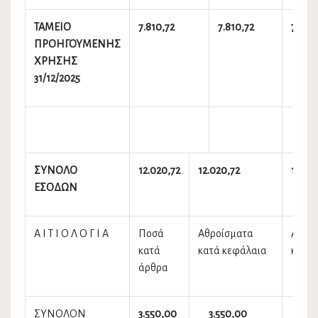
ΤΑΜΕΙΟ
7.810,72
7.810,72
7.810
ΠΡΟΗΓΟΥΜΕΝΗΣ
ΧΡΗΣΗΣ
31/12/2025
ΣΥΝΟΛΟ
12.020,72
12.020,72
12.02
ΕΣΟΔΩΝ
Α Ι Τ Ι Ο Λ Ο Γ Ι Α
Ποσά
Αθροίσματα
Αθρο
κατά
κατά κεφάλαια
κατά 
άρθρα
ΣΥΝΟΛΟΝ
3.550,00
3.550,00
3.5