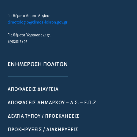
Για θέματα Δημοτολογίου:
dimotologio@dimos-lokron.gov.gr
Για θέματα Ύδρευσης 24/7:
6982813895
ΕΝΗΜΈΡΩΣΗ ΠΟΛΙΤΏΝ
ΑΠΟΦΆΣΕΙΣ ΔΙΑΎΓΕΙΑ
ΑΠΟΦΆΣΕΙΣ ΔΗΜΆΡΧΟΥ – Δ.Σ. – Ε.Π.Ζ
ΔΕΛΤΊΑ ΤΎΠΟΥ / ΠΡΟΣΚΛΉΣΕΙΣ
ΠΡΟΚΗΡΎΞΕΙΣ / ΔΙΑΚΗΡΎΞΕΙΣ