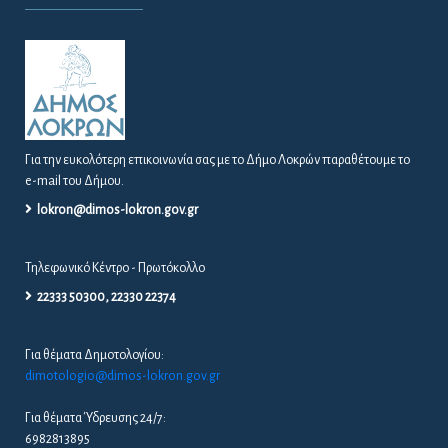
Για την ευκολότερη επικοινωνία σας με το Δήμο Λοκρών παραθέτουμε το
e-mail του Δήμου.
lokron@dimos-lokron.gov.gr
Τηλεφωνικό Κέντρο - Πρωτόκολλο
22333 50300, 22330 22374
Για θέματα Δημοτολογίου:
dimotologio@dimos-lokron.gov.gr
Για θέματα Ύδρευσης 24/7:
6982813895