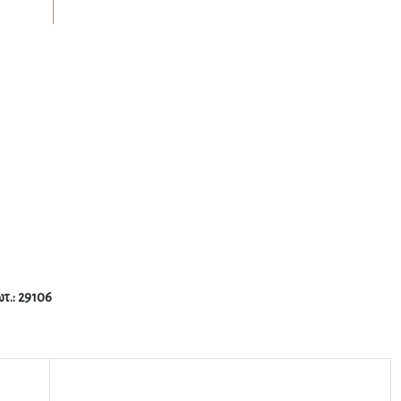
 28–11- 2024
τ.: 29106