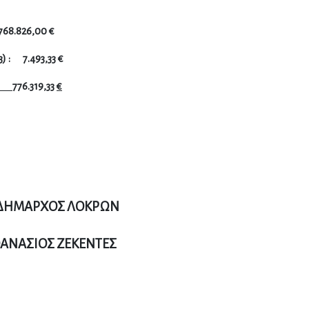
768.826
,
00
€
3
) :
7
.
493,33
€
Ν:
7
76
.
319
,
33
€
ΜΑΡΧΟΣ ΛΟΚΡΩΝ
ΑΣΙΟΣ ΖΕΚΕΝΤΕΣ