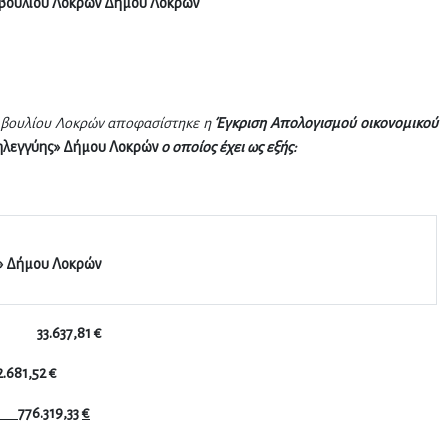
ουλίου Λοκρών Δήμου Λοκρών
μβουλίου Λοκρών αποφασίστηκε η
Έγκριση Απολογισμού οικονομικού
ηλεγγύης» Δήμου Λοκρών
ο οποίος έχει ως εξής:
» Δήμου Λοκρών
:
33.637,81
€
2
.
681
,
52
€
Ν:
7
76
.
319
,
33
€