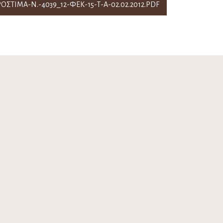
ΤΙΜΑ-Ν.-4039_12-ΦΕΚ-15-Τ-Α-02.02.2012.PDF