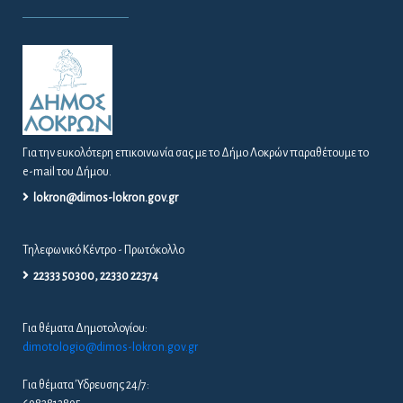
Για την ευκολότερη επικοινωνία σας με το Δήμο Λοκρών παραθέτουμε το
e-mail του Δήμου.
lokron@dimos-lokron.gov.gr
Τηλεφωνικό Κέντρο - Πρωτόκολλο
22333 50300, 22330 22374
Για θέματα Δημοτολογίου:
dimotologio@dimos-lokron.gov.gr
Για θέματα Ύδρευσης 24/7: