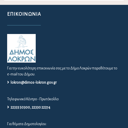
ΕΠΙΚΟΙΝΩΝΊΑ
Για την ευκολότερη επικοινωνία σας με το Δήμο Λοκρών παραθέτουμε το
e-mail του Δήμου.
lokron@dimos-lokron.gov.gr
Τηλεφωνικό Κέντρο - Πρωτόκολλο
22333 50300, 22330 22374
Για θέματα Δημοτολογίου: