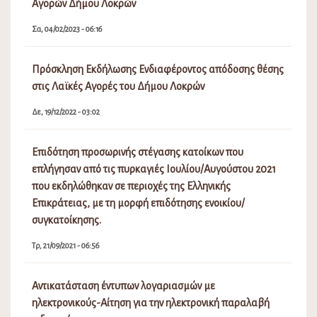
Λειτουργία Πλατφόρμας Συμμετοχής ΥΠΕΝ Τοπικού
Πολεοδομικού Σχεδίου (Τ.Π.Σ.) Δήμου Λοκρών (ΔΕ
Δαφνουσίων, Αταλάντης, Μαλεσίνης, Οπουντίων)
Δε, 30/09/2024 - 12:50
Δημιουργία Μητρώου Νέων για τη συγκρότηση
Δημοτικού Συμβουλίου Νέων στο Δήμο Λοκρών
Πα, 27/09/2024 - 01:41
Δεσποζόμενα και Αδέσποτα Ζώα συντροφιάς
Δικαιώματα – Υποχρεώσεις
Τρ, 04/06/2024 - 10:01
Προσωρινοί πίνακες κατάταξης πωλητών Λαϊκών
Αγορών Δήμου Λοκρών