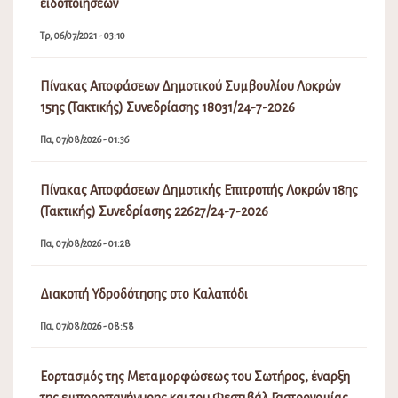
Σα, 04/02/2023 - 06:16
Πρόσκληση Εκδήλωσης Ενδιαφέροντος απόδοσης θέσης
στις Λαϊκές Αγορές του Δήμου Λοκρών
Δε, 19/12/2022 - 03:02
Επιδότηση προσωρινής στέγασης κατοίκων που
επλήγησαν από τις πυρκαγιές Ιουλίου/Αυγούστου 2021
που εκδηλώθηκαν σε περιοχές της Ελληνικής
Επικράτειας, με τη μορφή επιδότησης ενοικίου/
συγκατοίκησης.
Τρ, 21/09/2021 - 06:56
Αντικατάσταση έντυπων λογαριασμών με
ηλεκτρονικούς-Αίτηση για την ηλεκτρονική παραλαβή
ειδοποιήσεων