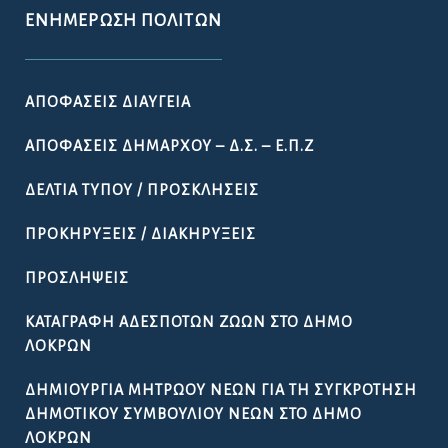
Για την ευκολότερη επικοινωνία σας με το Δήμο Λοκρών παραθέτουμε το
e-mail του Δήμου.
lokron@dimos-lokron.gov.gr
Τηλεφωνικό Κέντρο - Πρωτόκολλο
22333 50300, 22330 22374
Για θέματα Δημοτολογίου:
dimotologio@dimos-lokron.gov.gr
Για θέματα Ύδρευσης 24/7:
6982813895
ΕΝΗΜΈΡΩΣΗ ΠΟΛΙΤΏΝ