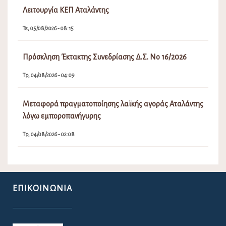
Πε, 06/08/2026 - 08:15
Ανάρτηση Προσωρινών Πινάκων Κατάταξης και Πίνακα
Απορριπτέων(Σχολικές Καθαρίστριες) 2026-2027
Πε, 06/08/2026 - 02:08
Διακοπή Υδροδότησης στην περιοχή Μαμάκα και στους
οικισμούς περιμετρικά
Πε, 06/08/2026 - 10:31
Πίνακας Αποφάσεων Δημοτικού Συμβουλίου Λοκρών
16ης Έκτακτης Συνεδρίασης
Τε, 05/08/2026 - 11:31
Λειτουργία ΚΕΠ Αταλάντης