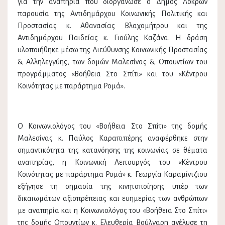
για την αναπηρία που διοργάνωσε ο Δήμος Λοκρών
παρουσία της Αντιδημάρχου Κοινωνικής Πολιτικής και
Προστασίας κ. Αθανασίας Βλαχομήτρου και της
Αντιδημάρχου Παιδείας κ. Γιούλης Καζάνα. Η δράση
υλοποιήθηκε μέσω της Διεύθυνσης Κοινωνικής Προστασίας
& Αλληλεγγύης, των δομών Μαλεσίνας & Οπουντίων του
προγράμματος «Βοήθεια Στο Σπίτι» και του «Κέντρου
Κοινότητας με παράρτημα Ρομά».
Ο Κοινωνιολόγος του «Βοήθεια Στο Σπίτι» της δομής
Μαλεσίνας κ. Παύλος Καραπιπέρης αναφέρθηκε στην
σημαντικότητα της κατανόησης της κοινωνίας σε θέματα
αναπηρίας, η Κοινωνική Λειτουργός του «Κέντρου
Κοινότητας με παράρτημα Ρομά» κ. Γεωργία Καραμίντζιου
εξήγησε τη σημασία της κινητοποίησης υπέρ των
δικαιωμάτων αξιοπρέπειας και ευημερίας των ανθρώπων
με αναπηρία και η Κοινωνιολόγος του «Βοήθεια Στο Σπίτι»
της δομής Οπουντίων κ. Ελευθερία Βούλγαρη ανέλυσε τη