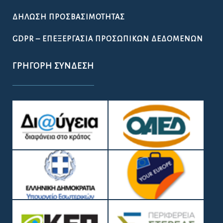
ΚΆΡΤΑ ΔΗΜΌΤΗ ΛΟΚΡΏΝ
ΠΡΟΚΉΡΥΞΗ ΠΑΡΑΔΟΣΙΑΚΉΣ
ΕΜΠΟΡΟΠΑΝΉΓΥΡΗΣ ΑΤΑΛΆΝΤΗΣ 2026
ΟΔΗΓΌΣ
ΧΡΉΣΙΜΑ ΈΓΓΡΑΦΑ
ΩΡΆΡΙΟ ΛΕΙΤΟΥΡΓΊΑΣ ΤΩΝ ΥΠΗΡΕΣΙΏΝ ΤΟΥ ΔΉΜΟΥ
ΛΟΚΡΏΝ
ΧΡΉΣΙΜΑ ΤΗΛΈΦΩΝΑ
ΧΡΉΣΙΜΟΙ ΣΎΝΔΕΣΜΟΙ
ΠΟΙΌΤΗΤΑ ΠΌΣΙΜΟΥ ΝΕΡΟΎ