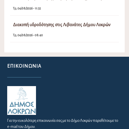
Για θέματα Δημοτολογίου:
dimotologio@dimos-lokron.gov.gr
Για θέματα Ύδρευσης 24/7:
6982813895
ΕΝΗΜΈΡΩΣΗ ΠΟΛΙΤΏΝ
ΑΠΟΦΆΣΕΙΣ ΔΙΑΎΓΕΙΑ
ΑΠΟΦΆΣΕΙΣ ΔΗΜΆΡΧΟΥ – Δ.Σ. – Ε.Π.Ζ
ΔΕΛΤΊΑ ΤΎΠΟΥ / ΠΡΟΣΚΛΉΣΕΙΣ
ΠΡΟΚΗΡΎΞΕΙΣ / ΔΙΑΚΗΡΎΞΕΙΣ