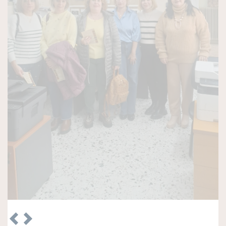
Προκήρυξη Παραδοσιακής Εμποροπανήγυρης
Αταλάντης 2026
Δε, 22/06/2026 - 09:25
Κάρτα Δημότη Λοκρών
Τρ, 07/04/2026 - 09:45
Λειτουργία Πλατφόρμας Συμμετοχής ΥΠΕΝ Τοπικού
Πολεοδομικού Σχεδίου (Τ.Π.Σ.) Δήμου Λοκρών (ΔΕ
Δαφνουσίων, Αταλάντης, Μαλεσίνης, Οπουντίων)
Δε, 30/09/2024 - 12:50
Δημιουργία Μητρώου Νέων για τη συγκρότηση