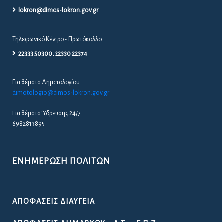
ΠΡΟΣΛΉΨΕΙΣ
ΚΑΤΑΓΡΑΦΉ ΑΔΈΣΠΟΤΩΝ ΖΏΩΝ ΣΤΟ ΔΉΜΟ
ΛΟΚΡΏΝ
ΔΗΜΙΟΥΡΓΊΑ ΜΗΤΡΏΟΥ ΝΈΩΝ ΓΙΑ ΤΗ ΣΥΓΚΡΌΤΗΣΗ
ΔΗΜΟΤΙΚΟΎ ΣΥΜΒΟΥΛΊΟΥ ΝΈΩΝ ΣΤΟ ΔΉΜΟ
ΛΟΚΡΏΝ
ΚΆΡΤΑ ΔΗΜΌΤΗ ΛΟΚΡΏΝ
ΠΡΟΚΉΡΥΞΗ ΠΑΡΑΔΟΣΙΑΚΉΣ
ΕΜΠΟΡΟΠΑΝΉΓΥΡΗΣ ΑΤΑΛΆΝΤΗΣ 2026
ΟΔΗΓΌΣ
ΧΡΉΣΙΜΑ ΈΓΓΡΑΦΑ