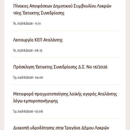
Τρ, 04/08/2026 - 08:40
ΕΠΙΚΟΙΝΩΝΊΑ
Για την ευκολότερη επικοινωνία σας με το Δήμο Λοκρών παραθέτουμε το
e-mail του Δήμου.
lokron@dimos-lokron.gov.gr
Τηλεφωνικό Κέντρο - Πρωτόκολλο
22333 50300, 22330 22374