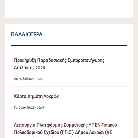
Δημοτικού Συμβουλίου Νέων στο Δήμο Λοκρών
Πα, 27/09/2024 - 01:41
Δεσποζόμενα και Αδέσποτα Ζώα συντροφιάς
Δικαιώματα – Υποχρεώσεις
Τρ, 04/06/2024 - 10:01
Προσωρινοί πίνακες κατάταξης πωλητών Λαϊκών
Αγορών Δήμου Λοκρών
Σα, 04/02/2023 - 06:16
Πρόσκληση Εκδήλωσης Ενδιαφέροντος απόδοσης θέσης
στις Λαϊκές Αγορές του Δήμου Λοκρών
Δε, 19/12/2022 - 03:02