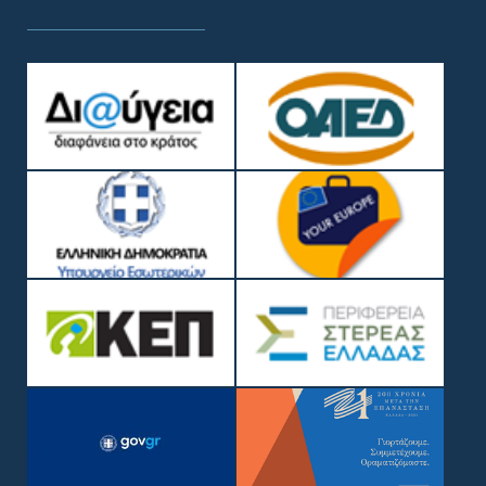
COPYRIGHT © 2019, ΔΉΜΟΣ ΛΟΚΡΏΝ
WEB DEVELOPMENT BY
EGRITOS GROUP
|
WEB DESIGN BY CIRCUS
DESIGN STUDIO