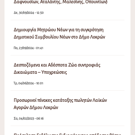
Επιδότηση προσωρινής στέγασης κατοίκων που
επλήγησαν από τις πυρκαγιές Ιουλίου/Αυγούστου 2021
που εκδηλώθηκαν σε περιοχές της Ελληνικής
Επικράτειας, με τη μορφή επιδότησης ενοικίου/
συγκατοίκησης.
Τρ, 21/09/2021 - 06:56
Αντικατάσταση έντυπων λογαριασμών με
ηλεκτρονικούς-Αίτηση για την ηλεκτρονική παραλαβή
ειδοποιήσεων
Τρ, 06/07/2021 - 03:10
Διακοπή Υδροδότησης στο Καλαπόδι
Πα, 07/08/2026 - 08:58
Εορτασμός της Μεταμορφώσεως του Σωτήρος, έναρξη