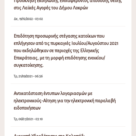
της εμποροπανήγυρης και του Φεστιβάλ Γαστρονομίας
στην Αταλάντη του Δήμου Λοκρών
Πε, 06/08/2026 - 08:15
Ανάρτηση Προσωρινών Πινάκων Κατάταξης και Πίνακα
Απορριπτέων(Σχολικές Καθαρίστριες) 2026-2027
Πε, 06/08/2026 - 02:08
Διακοπή Υδροδότησης στην περιοχή Μαμάκα και στους
οικισμούς περιμετρικά
Πε, 06/08/2026 - 10:31
Πίνακας Αποφάσεων Δημοτικού Συμβουλίου Λοκρών
16ης Έκτακτης Συνεδρίασης
Τε, 05/08/2026 - 11:31